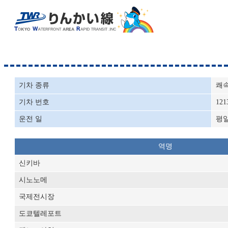
기차 종류
쾌
기차 번호
121
운전 일
평
역명
신키바
시노노메
국제전시장
도쿄텔레포트