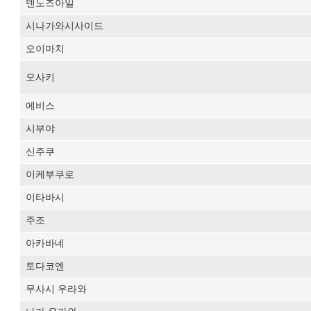
덴노즈아일
시나가와시사이드
오이마치
오사키
에비스
시부야
신주쿠
이케부쿠로
이타바시
주조
아카바네
토다코엔
무사시 우라와