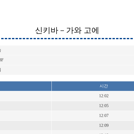
신키바－가와 고에
속
3F
일
시간
12:02
12:05
12:07
12:09