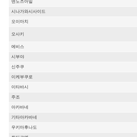
덴노즈아일
시나가와시사이드
오이마치
오사키
에비스
시부야
신주쿠
이케부쿠로
이타바시
주조
아카바네
기타아카바네
우키마후나도