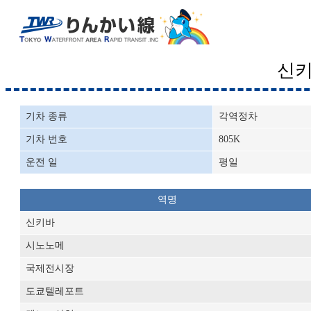
신
기차 종류
각역정차
기차 번호
805K
운전 일
평일
역명
신키바
시노노메
국제전시장
도쿄텔레포트