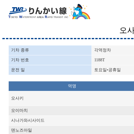
오
기차 종류
각역정차
기차 번호
1188T
운전 일
토요일•공휴일
역명
오사키
오이마치
시나가와시사이드
덴노즈아일