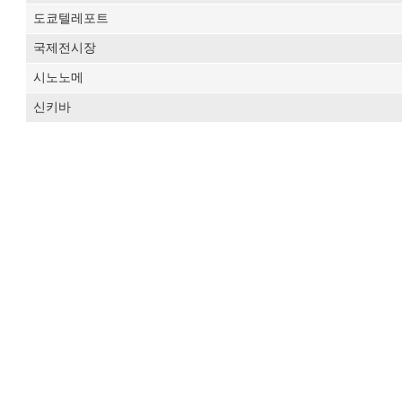
도쿄텔레포트
국제전시장
시노노메
신키바