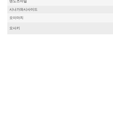
덴노즈아일
시나가와시사이드
오이마치
오사키