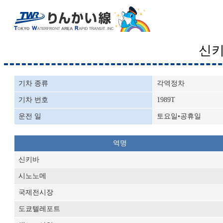
신
기차 종류
각역정차
기차 번호
1989T
운전 일
토요일•공휴일
역명
신키바
시노노메
국제전시장
도쿄텔레포트