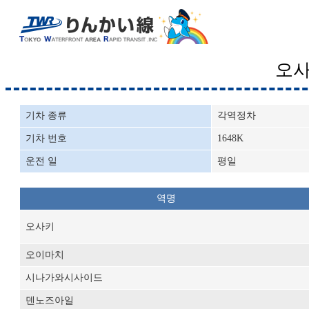
오
기차 종류
각역정차
기차 번호
1648K
운전 일
평일
역명
오사키
오이마치
시나가와시사이드
덴노즈아일