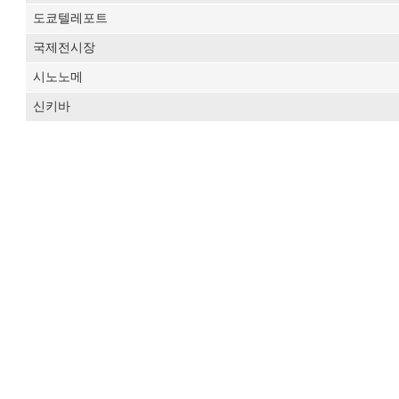
도쿄텔레포트
국제전시장
시노노메
신키바