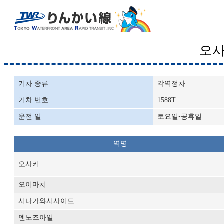
오
기차 종류
각역정차
기차 번호
1588T
운전 일
토요일•공휴일
역명
오사키
오이마치
시나가와시사이드
덴노즈아일