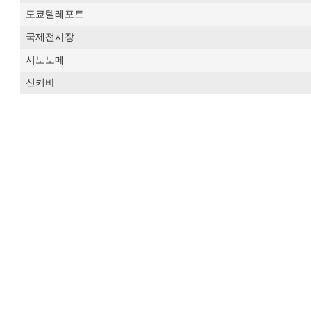
도쿄텔레포트
국제전시장
시노노메
신키바