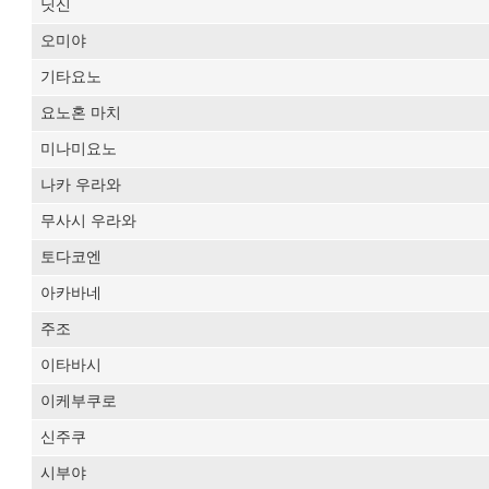
닛신
오미야
기타요노
요노혼 마치
미나미요노
나카 우라와
무사시 우라와
토다코엔
아카바네
주조
이타바시
이케부쿠로
신주쿠
시부야