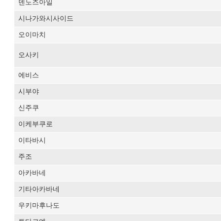
덴노즈아일
시나가와시사이드
오이마치
오사키
에비스
시부야
신주쿠
이케부쿠로
이타바시
주조
아카바네
기타아카바네
우키마후나도