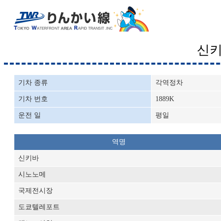
신
기차 종류
각역정차
기차 번호
1889K
운전 일
평일
역명
신키바
시노노메
국제전시장
도쿄텔레포트