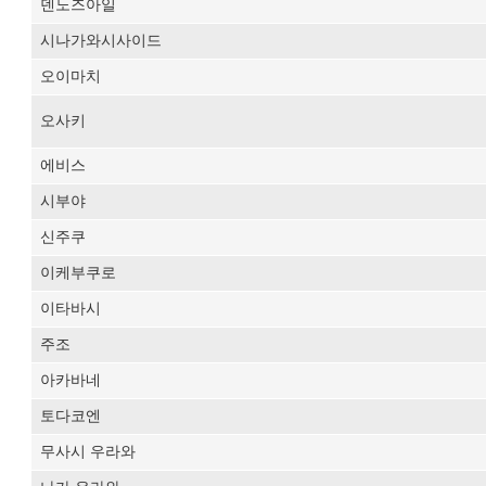
덴노즈아일
시나가와시사이드
오이마치
오사키
에비스
시부야
신주쿠
이케부쿠로
이타바시
주조
아카바네
토다코엔
무사시 우라와