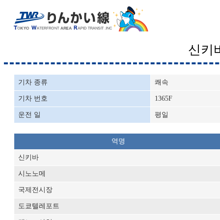
신키
기차 종류
쾌속
기차 번호
1365F
운전 일
평일
역명
신키바
시노노메
국제전시장
도쿄텔레포트