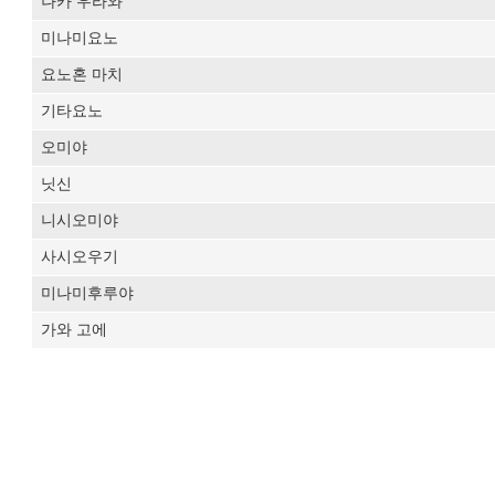
나카 우라와
미나미요노
요노혼 마치
기타요노
오미야
닛신
니시오미야
사시오우기
미나미후루야
가와 고에