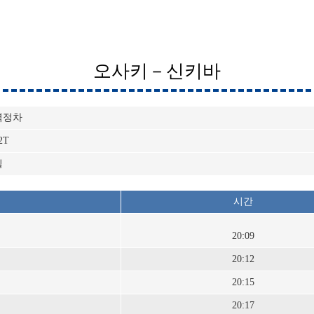
오사키－신키바
역정차
2T
일
시간
20:09
20:12
20:15
20:17