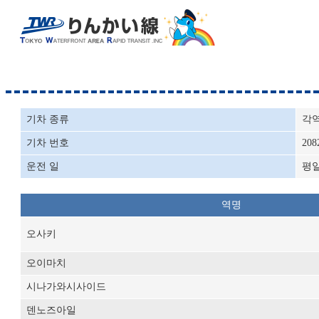
기차 종류
각
기차 번호
208
운전 일
평
역명
오사키
오이마치
시나가와시사이드
덴노즈아일