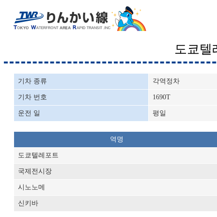
도쿄텔
기차 종류
각역정차
기차 번호
1690T
운전 일
평일
역명
도쿄텔레포트
국제전시장
시노노메
신키바