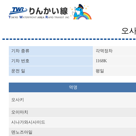
오
기차 종류
각역정차
기차 번호
1168K
운전 일
평일
역명
오사키
오이마치
시나가와시사이드
덴노즈아일