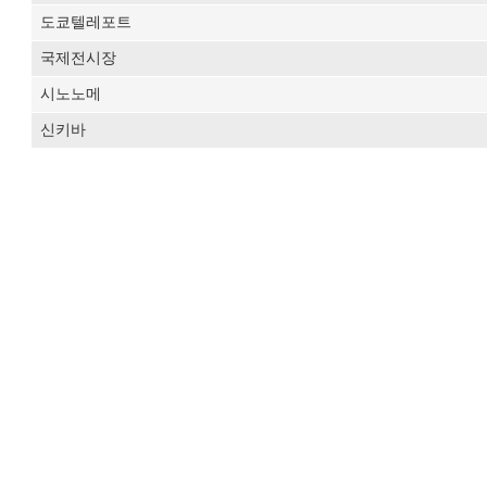
도쿄텔레포트
국제전시장
시노노메
신키바