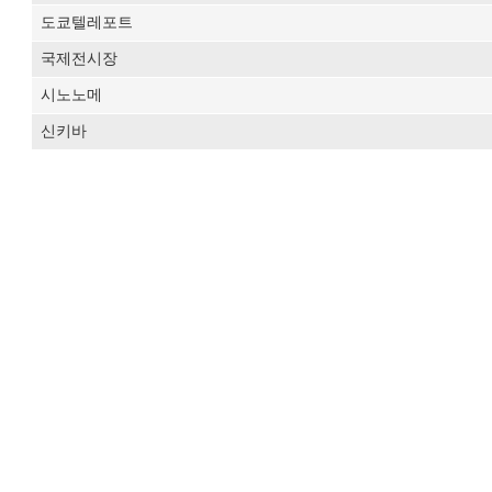
도쿄텔레포트
국제전시장
시노노메
신키바