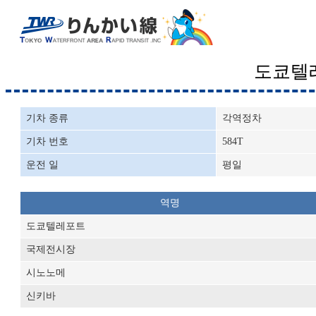
도쿄텔
기차 종류
각역정차
기차 번호
584T
운전 일
평일
역명
도쿄텔레포트
국제전시장
시노노메
신키바