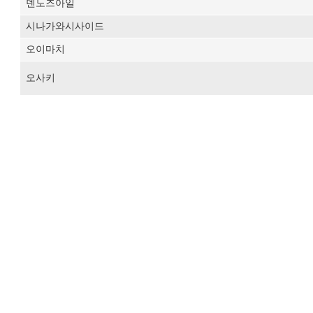
덴노즈아일
시나가와시사이드
오이마치
오사키