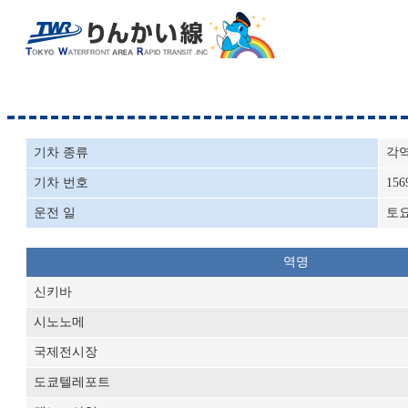
기차 종류
각
기차 번호
156
운전 일
토
역명
신키바
시노노메
국제전시장
도쿄텔레포트