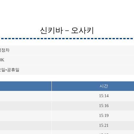
신키바－오사키
역정차
9K
요일•공휴일
시간
15:14
15:16
15:19
15:21