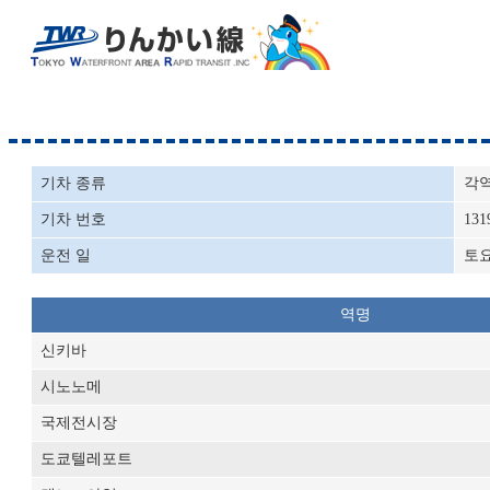
기차 종류
각
기차 번호
131
운전 일
토
역명
신키바
시노노메
국제전시장
도쿄텔레포트