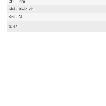
덴노즈아일
시나가와시사이드
오이마치
오사키