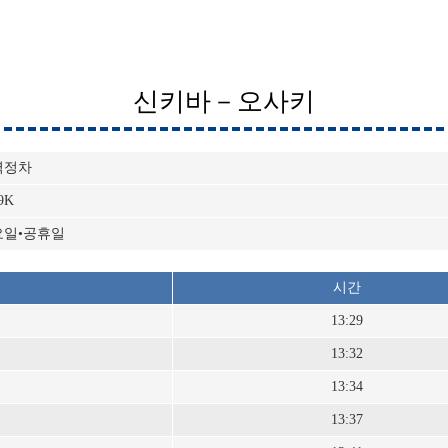
신키바－오사키
역정차
9K
요일•공휴일
시간
13:29
13:32
13:34
13:37