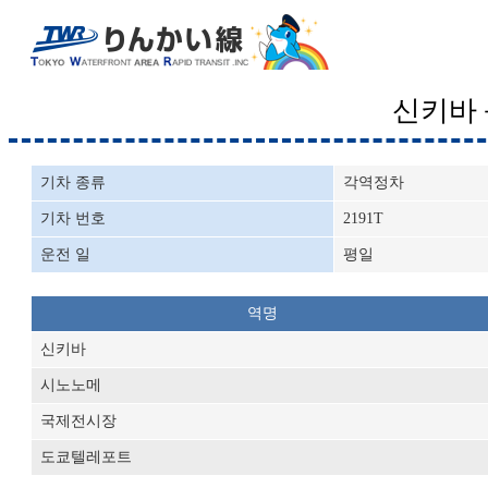
신키바
기차 종류
각역정차
기차 번호
2191T
운전 일
평일
역명
신키바
시노노메
국제전시장
도쿄텔레포트