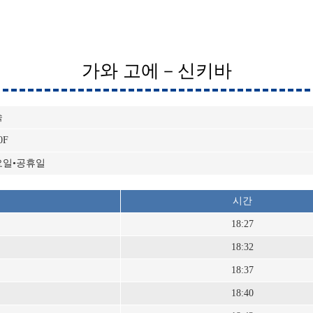
가와 고에－신키바
속
0F
요일•공휴일
시간
18:27
18:32
18:37
18:40