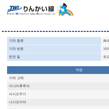
기차 종류
쾌
기차 번호
181
운전 일
토
역명
가와 고에
미나미후루야
사시오우기
니시오미야