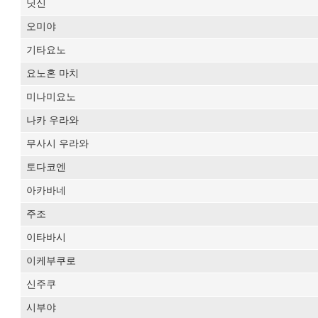
닛신
오미야
기타요노
요노혼 마치
미나미요노
나카 우라와
무사시 우라와
토다코엔
아카바네
주조
이타바시
이케부쿠로
신주쿠
시부야