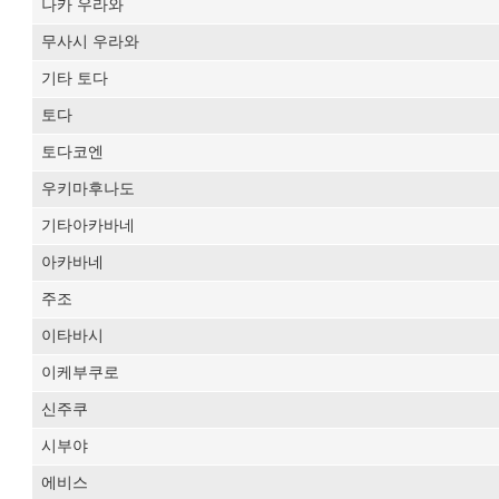
나카 우라와
무사시 우라와
기타 토다
토다
토다코엔
우키마후나도
기타아카바네
아카바네
주조
이타바시
이케부쿠로
신주쿠
시부야
에비스