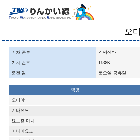
오
기차 종류
각역정차
기차 번호
1638K
운전 일
토요일•공휴일
역명
오미야
기타요노
요노혼 마치
미나미요노