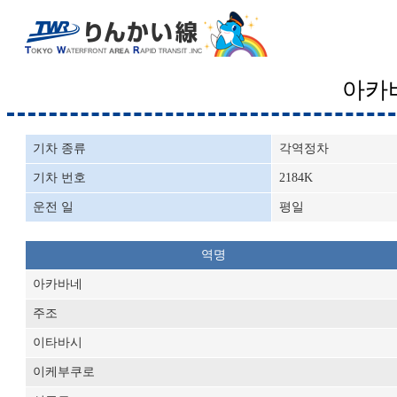
아카
기차 종류
각역정차
기차 번호
2184K
운전 일
평일
역명
아카바네
주조
이타바시
이케부쿠로