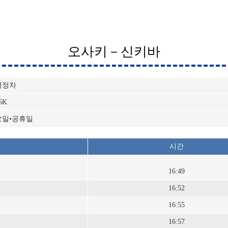
오사키－신키바
역정차
6K
요일•공휴일
시간
16:49
16:52
16:55
16:57