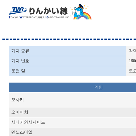
기차 종류
각
기차 번호
160
운전 일
토
역명
오사키
오이마치
시나가와시사이드
덴노즈아일