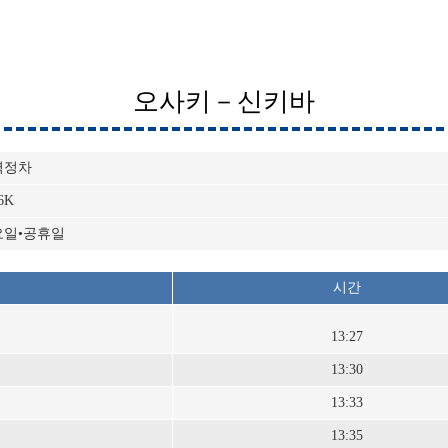
오사키－신키바
역정차
6K
요일•공휴일
시간
13:27
13:30
13:33
13:35