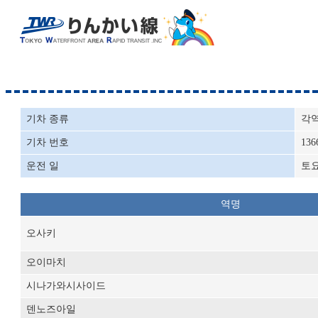
기차 종류
각
기차 번호
136
운전 일
토
역명
오사키
오이마치
시나가와시사이드
덴노즈아일