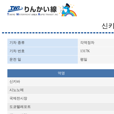
신
기차 종류
각역정차
기차 번호
1317K
운전 일
평일
역명
신키바
시노노메
국제전시장
도쿄텔레포트