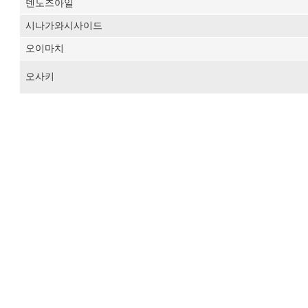
덴노즈아일
시나가와시사이드
오이마치
오사키