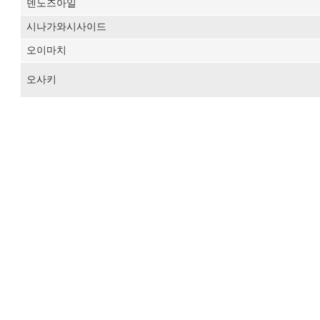
덴노즈아일
시나가와시사이드
오이마치
오사키