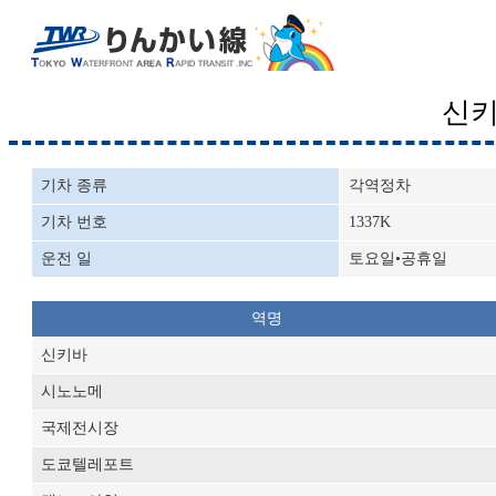
신
기차 종류
각역정차
기차 번호
1337K
운전 일
토요일•공휴일
역명
신키바
시노노메
국제전시장
도쿄텔레포트