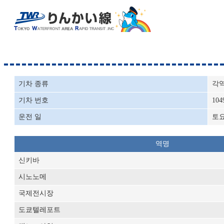
기차 종류
각
기차 번호
104
운전 일
토
역명
신키바
시노노메
국제전시장
도쿄텔레포트