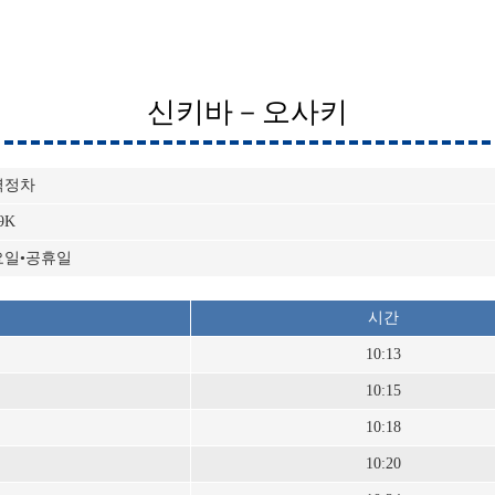
신키바－오사키
역정차
9K
요일•공휴일
시간
10:13
10:15
10:18
10:20