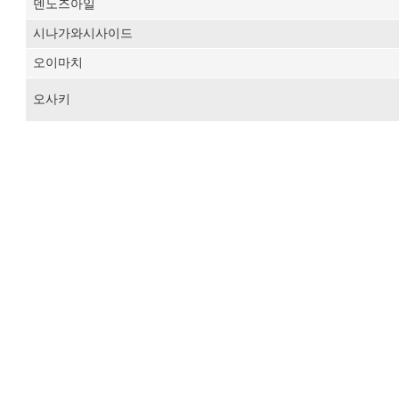
덴노즈아일
시나가와시사이드
오이마치
오사키