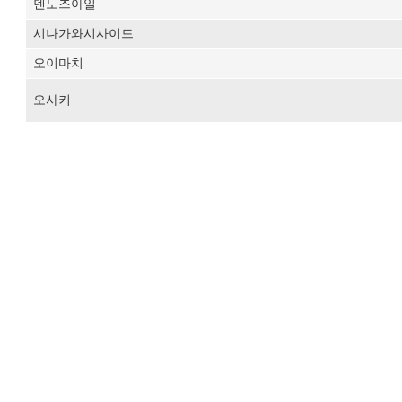
덴노즈아일
시나가와시사이드
오이마치
오사키