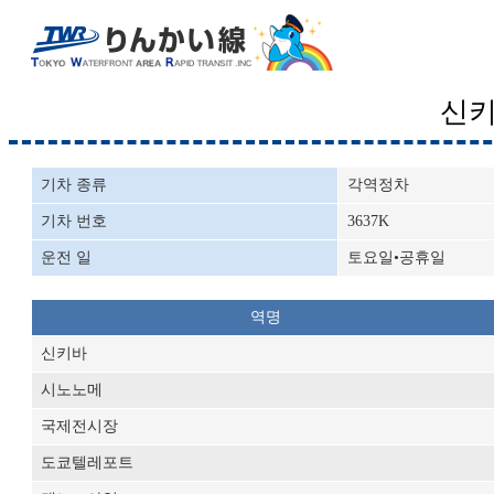
신
기차 종류
각역정차
기차 번호
3637K
운전 일
토요일•공휴일
역명
신키바
시노노메
국제전시장
도쿄텔레포트