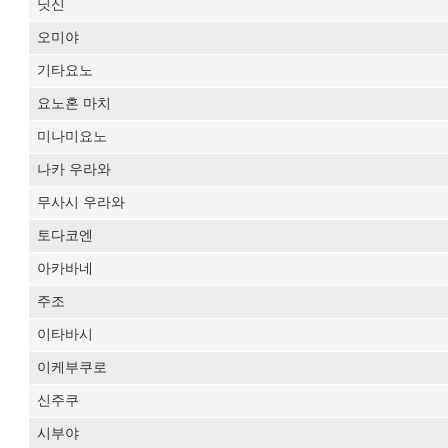
닛신
오미야
기타요노
요노혼 마치
미나미요노
나카 우라와
무사시 우라와
토다코엔
아카바네
주조
이타바시
이케부쿠로
신주쿠
시부야