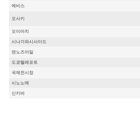
에비스
오사키
오이마치
시나가와시사이드
덴노즈아일
도쿄텔레포트
국제전시장
시노노메
신키바