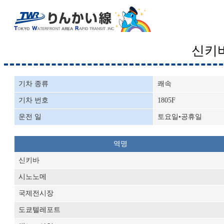
신키
기차 종류
쾌속
기차 번호
1805F
운전 일
토요일•공휴일
역명
신키바
시노노메
국제전시장
도쿄텔레포트