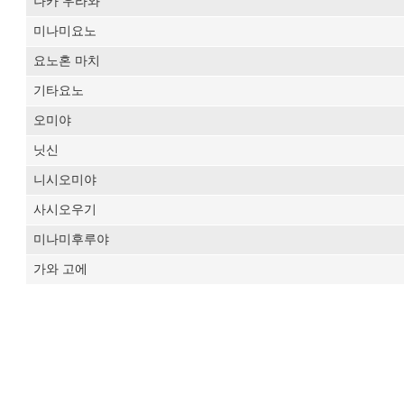
나카 우라와
미나미요노
요노혼 마치
기타요노
오미야
닛신
니시오미야
사시오우기
미나미후루야
가와 고에