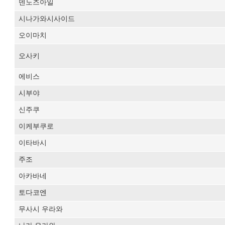
덴노즈아일
시나가와시사이드
오이마치
오사키
에비스
시부야
신주쿠
이케부쿠로
이타바시
주조
아카바네
토다코엔
무사시 우라와