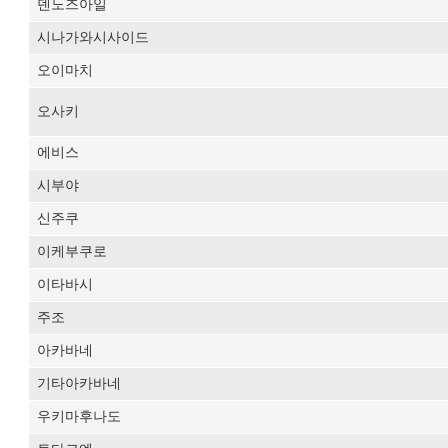
덴노즈아일
시나가와시사이드
오이마치
오사키
에비스
시부야
신주쿠
이케부쿠로
이타바시
주조
아카바네
기타아카바네
우키마후나도