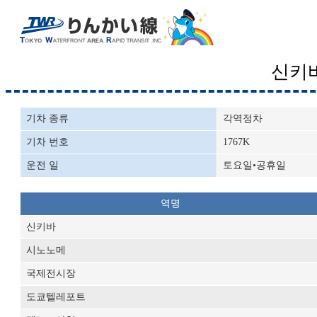
신키
기차 종류
각역정차
기차 번호
1767K
운전 일
토요일•공휴일
역명
신키바
시노노메
국제전시장
도쿄텔레포트