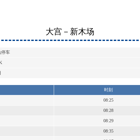
大宫－新木场
站停车
K
日
时刻
08:25
08:28
08:29
08:35