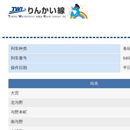
列车种类
各
列车番号
846
操作日期
平
站名
大宫
北与野
与野本町
南与野