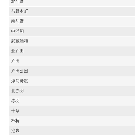
北与野
与野本町
南与野
中浦和
武藏浦和
北户田
户田
户田公园
浮间舟渡
北赤羽
赤羽
十条
板桥
池袋