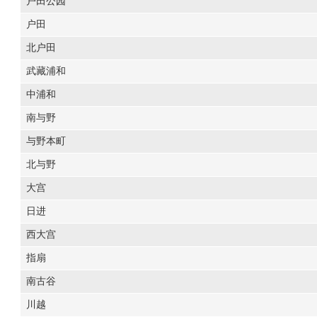
户田公园
户田
北户田
武藏浦和
中浦和
南与野
与野本町
北与野
大宫
日进
西大宫
指扇
南古谷
川越