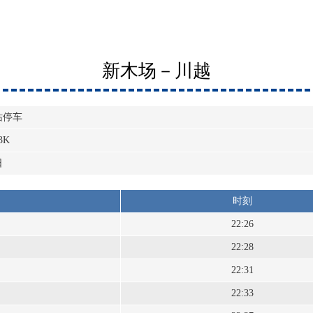
新木场－川越
站停车
3K
日
时刻
22:26
22:28
22:31
22:33