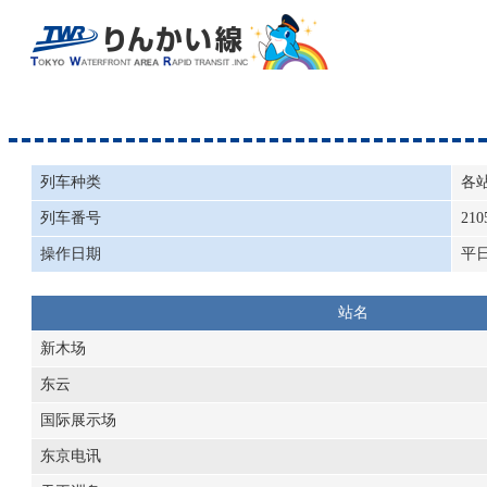
列车种类
各
列车番号
210
操作日期
平
站名
新木场
东云
国际展示场
东京电讯