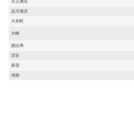
天王洲岛
品川海滨
大井町
大崎
惠比寿
涩谷
新宿
池袋