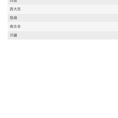
日进
西大宫
指扇
南古谷
川越