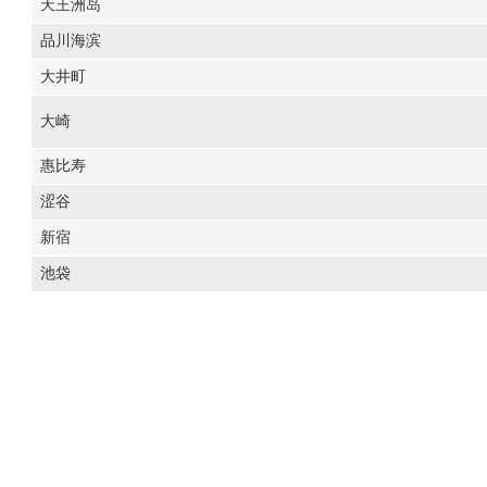
天王洲岛
品川海滨
大井町
大崎
惠比寿
涩谷
新宿
池袋