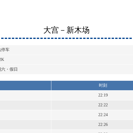
大宫－新木场
站停车
2K
期六・假日
时刻
22:19
22:22
22:24
22:26