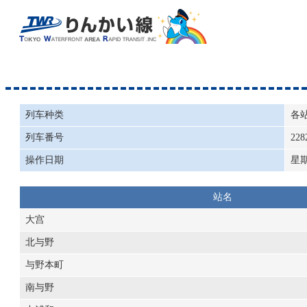
列车种类
各
列车番号
228
操作日期
星
站名
大宫
北与野
与野本町
南与野