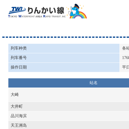
列车种类
各
列车番号
176
操作日期
平
站名
大崎
大井町
品川海滨
天王洲岛