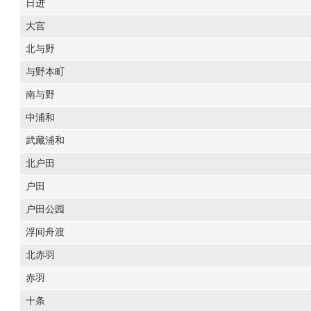
日进
大宫
北与野
与野本町
南与野
中浦和
武藏浦和
北户田
户田
户田公园
浮间舟渡
北赤羽
赤羽
十条