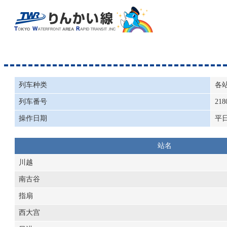
列车种类
各
列车番号
218
操作日期
平
站名
川越
南古谷
指扇
西大宫