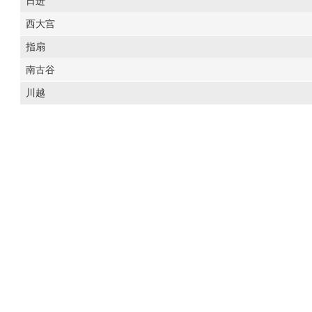
日进
西大宫
指扇
南古谷
川越