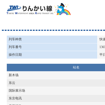
列车种类
快
列车番号
136
操作日期
平
站名
新木场
东云
国际展示场
东京电讯