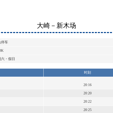
大崎－新木场
站停车
8K
期六・假日
时刻
20:16
20:20
20:22
20:25