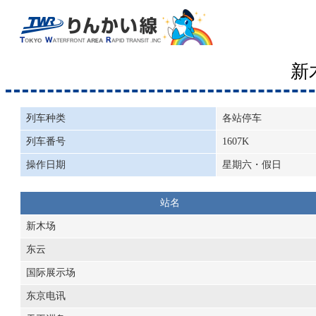
新
列车种类
各站停车
列车番号
1607K
操作日期
星期六・假日
站名
新木场
东云
国际展示场
东京电讯