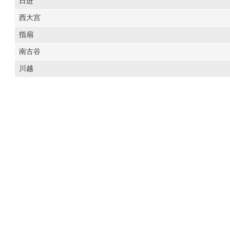
日进
西大宫
指扇
南古谷
川越