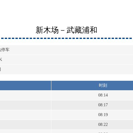
新木场－武藏浦和
站停车
K
日
时刻
08:14
08:17
08:19
08:22