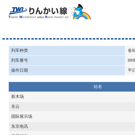
列车种类
各
列车番号
889
操作日期
平
站名
新木场
东云
国际展示场
东京电讯