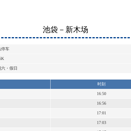
池袋－新木场
站停车
6K
期六・假日
时刻
16:50
16:56
17:01
17:03