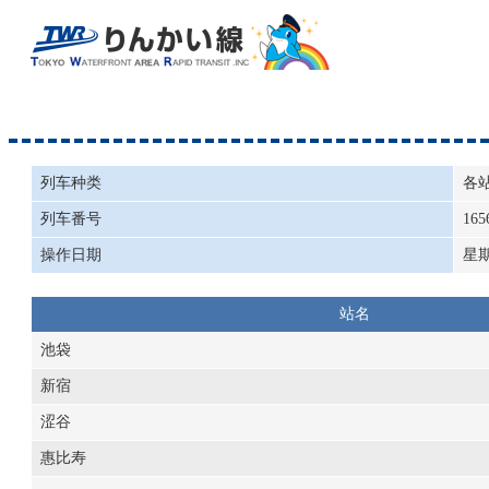
列车种类
各
列车番号
165
操作日期
星
站名
池袋
新宿
涩谷
惠比寿