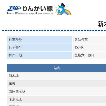
新
列车种类
各站停车
列车番号
1507K
操作日期
星期六・假日
站名
新木场
东云
国际展示场
东京电讯