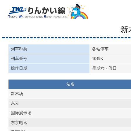
新
列车种类
各站停车
列车番号
1049K
操作日期
星期六・假日
站名
新木场
东云
国际展示场
东京电讯