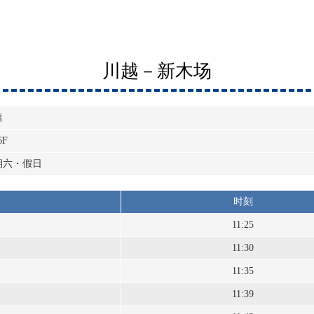
川越－新木场
速
6F
期六・假日
时刻
11:25
11:30
11:35
11:39