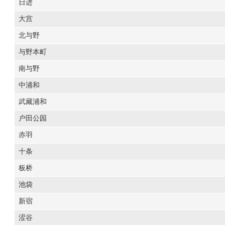
日进
大宫
北与野
与野本町
南与野
中浦和
武藏浦和
户田公园
赤羽
十条
板桥
池袋
新宿
涩谷