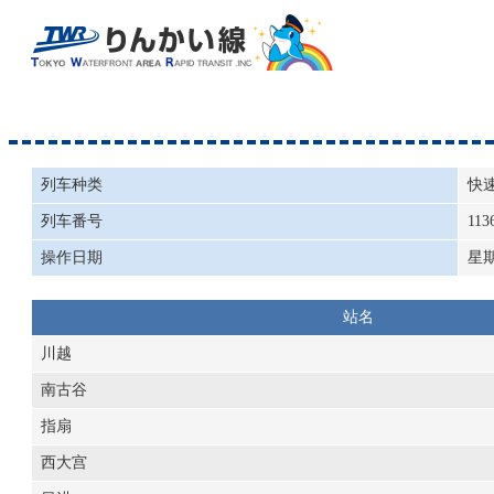
列车种类
快
列车番号
113
操作日期
星
站名
川越
南古谷
指扇
西大宫