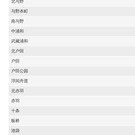
北与野
与野本町
南与野
中浦和
武藏浦和
北户田
户田
户田公园
浮间舟渡
北赤羽
赤羽
十条
板桥
池袋